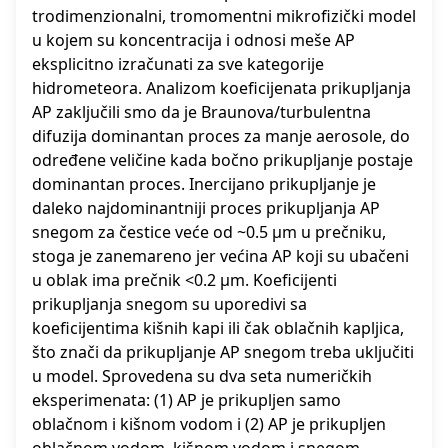
trodimenzionalni, tromomentni mikrofizički model
u kojem su koncentracija i odnosi meše AP
eksplicitno izračunati za sve kategorije
hidrometeora. Analizom koeficijenata prikupljanja
AP zaključili smo da je Braunova/turbulentna
difuzija dominantan proces za manje aerosole, do
određene veličine kada bočno prikupljanje postaje
dominantan proces. Inercijano prikupljanje je
daleko najdominantniji proces prikupljanja AP
snegom za čestice veće od ~0.5 µm u prečniku,
stoga je zanemareno jer većina AP koji su ubačeni
u oblak ima prečnik <0.2 µm. Koeficijenti
prikupljanja snegom su uporedivi sa
koeficijentima kišnih kapi ili čak oblačnih kapljica,
što znači da prikupljanje AP snegom treba uključiti
u model. Sprovedena su dva seta numeričkih
eksperimenata: (1) AP je prikupljen samo
oblačnom i kišnom vodom i (2) AP je prikupljen