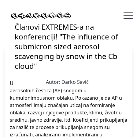
Članovi EXTREMES-a na
konferenciji! "The influence of
submicron sized aerosol
scavenging by snow in the Cb
cloud"
Autor:
Darko Savić
U ovom radu istražili smo efekat ispiranja
aerosolnih čestica (AP) snegom u
kumulonimbusnom oblaku. Pokazano je da AP u
atmosferi imaju značajan uticaj na formiranje
oblaka, razvoj i njegove produkte, klimu, životnu
sredinu, javno zdravlje, itd. Koeficijenti prikupljanja
za različite procese prikupljanja snegom su
izračunati, analizirani i implementirani u