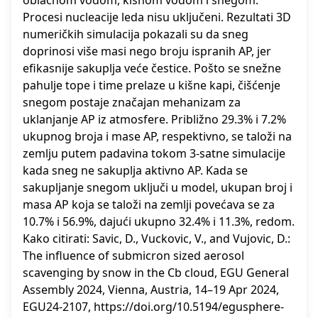
oblačnom vodom, kišnom vodom i snegom.
Procesi nucleacije leda nisu uključeni. Rezultati 3D
numeričkih simulacija pokazali su da sneg
doprinosi više masi nego broju ispranih AP, jer
efikasnije sakuplja veće čestice. Pošto se snežne
pahulje tope i time prelaze u kišne kapi, čišćenje
snegom postaje značajan mehanizam za
uklanjanje AP iz atmosfere. Približno 29.3% i 7.2%
ukupnog broja i mase AP, respektivno, se taloži na
zemlju putem padavina tokom 3-satne simulacije
kada sneg ne sakuplja aktivno AP. Kada se
sakupljanje snegom uključi u model, ukupan broj i
masa AP koja se taloži na zemlji povećava se za
10.7% i 56.9%, dajući ukupno 32.4% i 11.3%, redom.
Kako citirati: Savic, D., Vuckovic, V., and Vujovic, D.:
The influence of submicron sized aerosol
scavenging by snow in the Cb cloud, EGU General
Assembly 2024, Vienna, Austria, 14–19 Apr 2024,
EGU24-2107, https://doi.org/10.5194/egusphere-