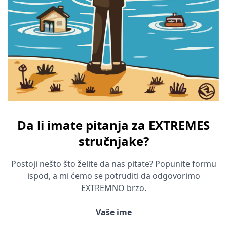
Da li imate pitanja za EXTREMES
stručnjake?
Postoji nešto što želite da nas pitate? Popunite formu
ispod, a mi ćemo se potruditi da odgovorimo
EXTREMNO brzo.
Vaše ime