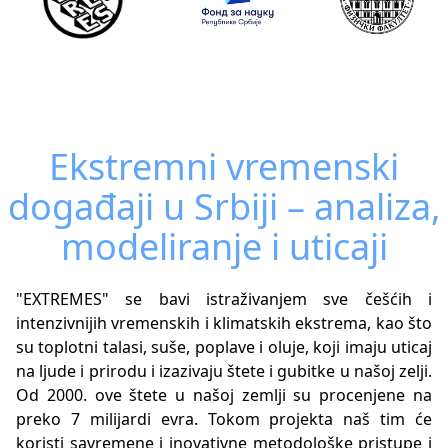
Ekstremni vremenski
događaji u Srbiji – analiza,
modeliranje i uticaji
"EXTREMES" se bavi istraživanjem sve češćih i
intenzivnijih vremenskih i klimatskih ekstrema, kao što
su toplotni talasi, suše, poplave i oluje, koji imaju uticaj
na ljude i prirodu i izazivaju štete i gubitke u našoj zelji.
Od 2000. ove štete u našoj zemlji su procenjene na
preko 7 milijardi evra. Tokom projekta naš tim će
koristi savremene i inovativne metodološke pristupe i