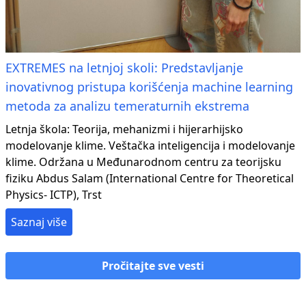
EXTREMES na letnjoj skoli: Predstavljanje
inovativnog pristupa korišćenja machine learning
metoda za analizu temeraturnih ekstrema
Letnja škola: Teorija, mehanizmi i hijerarhijsko
modelovanje klime. Veštačka inteligencija i modelovanje
klime. Održana u Međunarodnom centru za teorijsku
fiziku Abdus Salam (International Centre for Theoretical
Physics- ICTP), Trst
Saznaj više
Pročitajte sve vesti