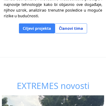
najnovije tehnologije kako bi objasnio ove događaje,
njihov uzrok, analizirao trenutne posledice u moguće
rizike u budućnosti.
Ciljevi projekta
Članovi tima
EXTREMES novosti